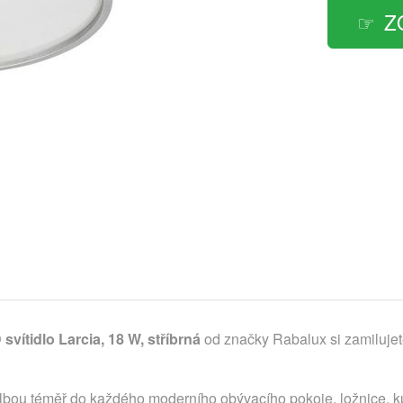
Z
vítidlo Larcia, 18 W, stříbrná
od značky Rabalux si zamilujet
u volbou téměř do každého moderního obývacího pokoje, ložnice,