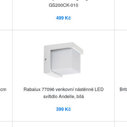
GS200CK-010
499 Kč
 cm
Rabalux 77096 venkovní nástěnné LED
Bri
svítidlo Andelle, bílá
399 Kč