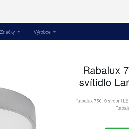
Značky
Výrobce
Rabalux 7
svítidlo La
Rabalux 75010 stropní LED 
Rabal