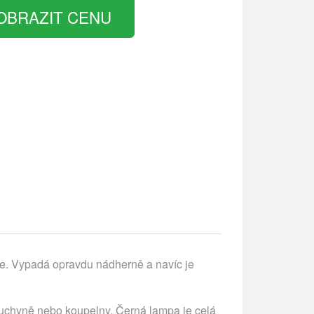
OBRAZIT CENU
e. Vypadá opravdu nádherně a navíc je
 kuchyně nebo koupelny. Černá lampa je celá