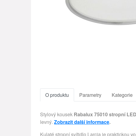
O produktu
Parametry
Kategorie
Stylový kousek
Rabalux 75010 stropní LED s
levný.
Zobrazit další informace
.
Kulaté stropní svítidlo Larcia je prakticko