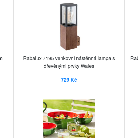
cm
Rabalux 7195 venkovní nástěnná lampa s
Rab
dřevěnými prvky Wales
729 Kč