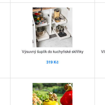
Výsuvný šuplík do kuchyňské skříňky
Vi
319 Kč