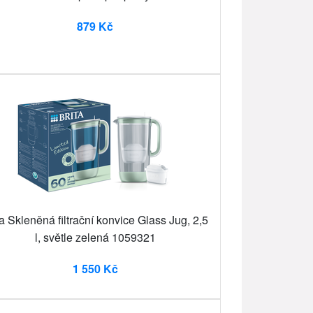
879 Kč
ta Skleněná filtrační konvice Glass Jug, 2,5
l, světle zelená 1059321
1 550 Kč