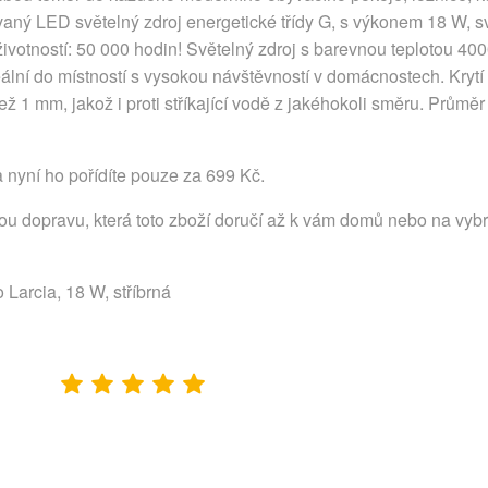
vaný LED světelný zdroj energetické třídy G, s výkonem 18 W, sv
ivotností: 50 000 hodin! Světelný zdroj s barevnou teplotou 400
deální do místností s vysokou návštěvností v domácnostech. Krytí s
 1 mm, jakož i proti stříkající vodě z jakéhokoli směru. Průměr
 nyní ho pořídíte pouze za 699 Kč.
lou dopravu, která toto zboží doručí až k vám domů nebo na vyb
 Larcia, 18 W, stříbrná