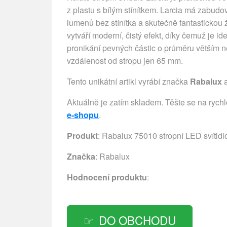
z plastu s bílým stínítkem. Larcia má zabudo
lumenů bez stínítka a skutečně fantastickou ž
vytváří moderní, čistý efekt, díky čemuž je i
pronikání pevných částic o průměru větším než
vzdálenost od stropu jen 65 mm.
Tento unikátní artikl vyrábí značka
Rabalux
a
Aktuálně je zatím skladem. Těšte se na rych
e-shopu
.
Produkt
: Rabalux 75010 stropní LED svítidlo
Značka
:
Rabalux
Hodnocení produktu
:
DO OBCHODU