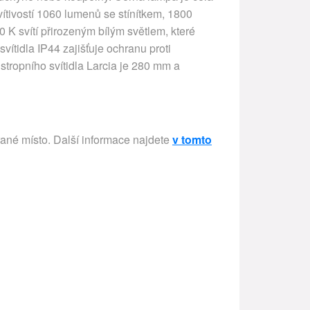
ítivostí 1060 lumenů se stínítkem, 1800
0 K svítí přirozeným bílým světlem, které
vítidla IP44 zajišťuje ochranu proti
 stropního svítidla Larcia je 280 mm a
rané místo. Další informace najdete
v tomto