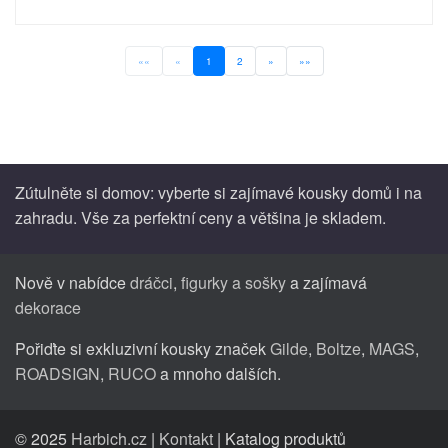
««
«
1
2
»
»»
Zútulněte si domov: vyberte si zajímavé kousky domů i na
zahradu. Vše za perfektní ceny a většina je skladem.
Nově v nabídce
dráčci
,
figurky a sošky
a zajímavá
dekorace
Pořiďte si exkluzivní kousky značek
Gilde
,
Boltze
,
MAGS
,
ROADSIGN
,
RUCO
a mnoho dalších.
© 2025
Harbich.cz
|
Kontakt
| Katalog produktů