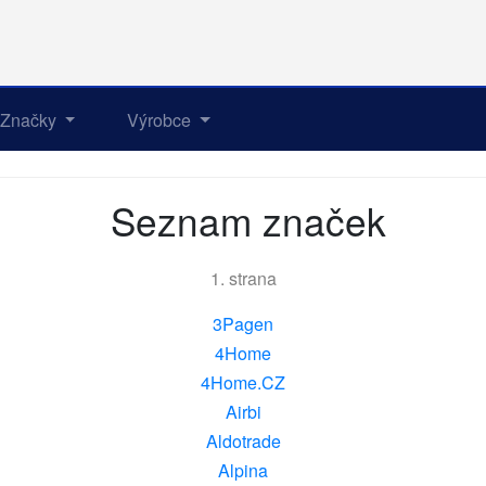
Značky
Výrobce
Seznam značek
1. strana
3Pagen
4Home
4Home.CZ
Airbi
Aldotrade
Alpina