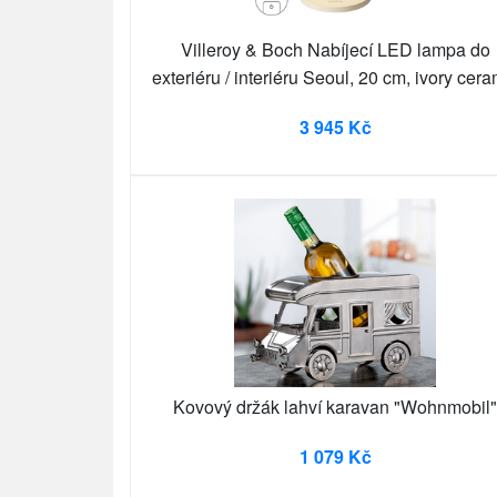
Villeroy & Boch Nabíjecí LED lampa do
exteriéru / interiéru Seoul, 20 cm, ivory cera
3 945 Kč
Kovový držák lahví karavan "Wohnmobil"
1 079 Kč