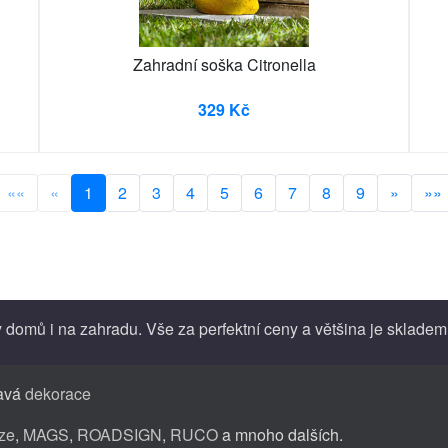
Zahradní soška Citronella
329 Kč
««
«
1
2
3
4
5
6
7
8
9
»
»»
 domů i na zahradu. Vše za perfektní ceny a většina je skladem
avá
dekorace
ze
,
MAGS
,
ROADSIGN
,
RUCO
a mnoho dalších.