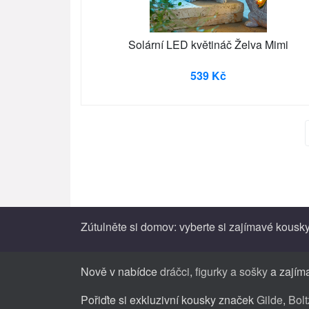
Solární LED květináč Želva Mimi
539 Kč
Zútulněte si domov: vyberte si zajímavé kousky
Nově v nabídce
dráčci
,
figurky a sošky
a zajím
Pořiďte si exkluzivní kousky značek
Gilde
,
Bolt