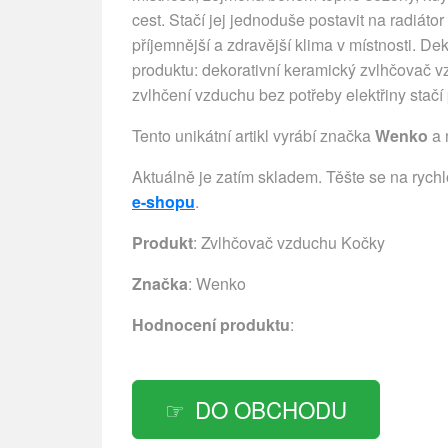
cest. Stačí jej jednoduše postavit na radiáto
příjemnější a zdravější klima v místnosti. D
produktu: dekorativní keramický zvlhčovač
zvlhčení vzduchu bez potřeby elektřiny stačí
Tento unikátní artikl vyrábí značka
Wenko
a 
Aktuálně je zatím skladem. Těšte se na rych
e-shopu
.
Produkt
: Zvlhčovač vzduchu Kočky
Značka
:
Wenko
Hodnocení produktu
:
DO OBCHODU