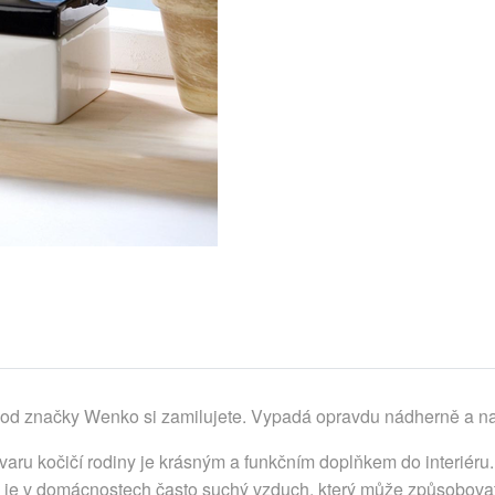
od značky Wenko si zamilujete. Vypadá opravdu nádherně a nav
aru kočičí rodiny je krásným a funkčním doplňkem do interiéru
 je v domácnostech často suchý vzduch, který může způsobova