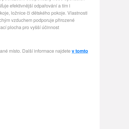
ťuje efektivnější odpařování a tím i
koje, ložnice či dětského pokoje. Vlastnosti
uchým vzduchem podporuje přirozené
ací plocha pro vyšší účinnost
rané místo. Další informace najdete
v tomto