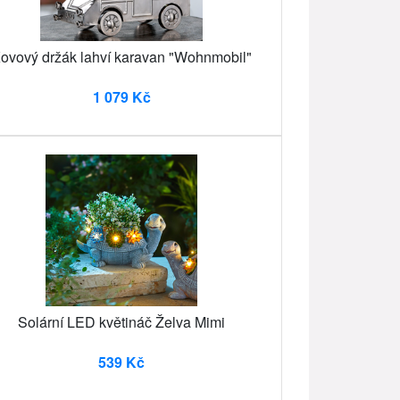
ovový držák lahví karavan "Wohnmobil"
1 079 Kč
Solární LED květináč Želva Mimi
539 Kč