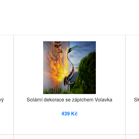
vý
Solární dekorace se zápichem Volavka
Sk
439 Kč