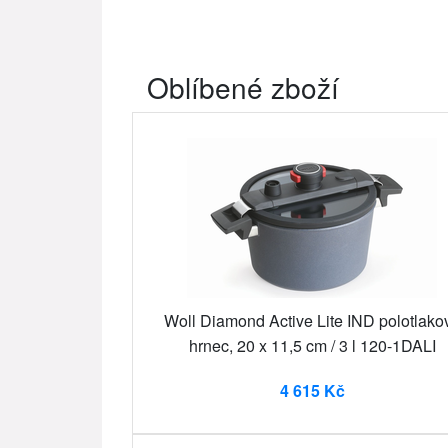
Oblíbené zboží
Woll Diamond Active Lite IND polotlako
hrnec, 20 x 11,5 cm / 3 l 120-1DALI
4 615 Kč