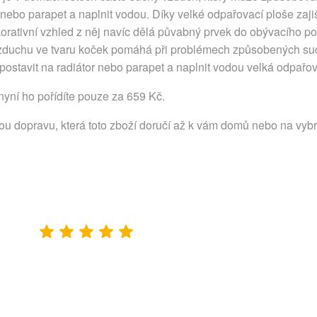
r nebo parapet a naplnit vodou. Díky velké odpařovací ploše zajiš
ekorativní vzhled z něj navíc dělá půvabný prvek do obývacího po
 vzduchu ve tvaru koček pomáhá při problémech způsobených s
 postavit na radiátor nebo parapet a naplnit vodou velká odpařov
nyní ho pořídíte pouze za 659 Kč.
lou dopravu, která toto zboží doručí až k vám domů nebo na vyb