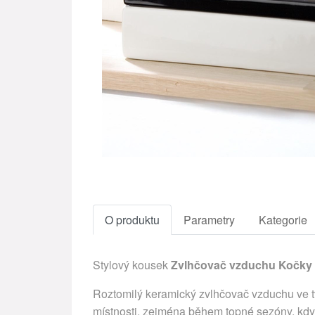
O produktu
Parametry
Kategorie
Stylový kousek
Zvlhčovač vzduchu Kočky
Roztomilý keramický zvlhčovač vzduchu ve tv
místnosti, zejména během topné sezóny, kdy