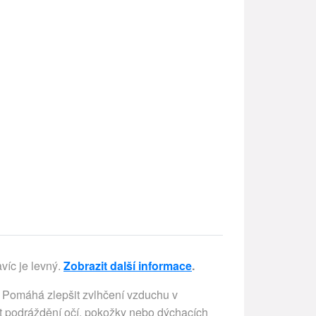
íc je levný.
Zobrazit další informace
.
. Pomáhá zlepšit zvlhčení vzduchu v
t podráždění očí, pokožky nebo dýchacích