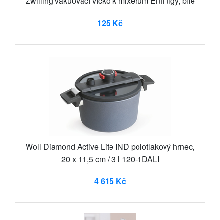
Zwilling vakuovací víčko k mixérům Enfinigy, bílé
125 Kč
Woll Diamond Active Lite IND polotlakový hrnec,
20 x 11,5 cm / 3 l 120-1DALI
4 615 Kč