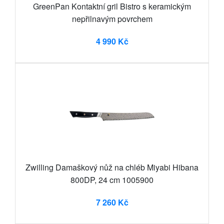
GreenPan Kontaktní gril Bistro s keramickým
nepřilnavým povrchem
4 990 Kč
Zwilling Damaškový nůž na chléb Miyabi Hibana
800DP, 24 cm 1005900
7 260 Kč