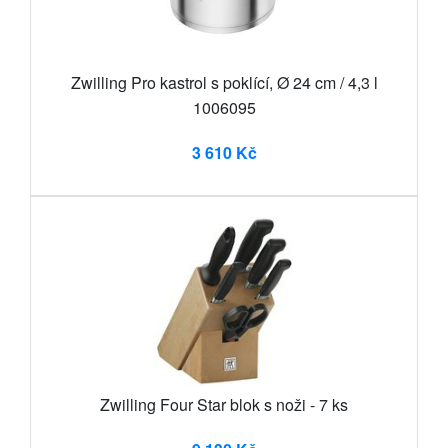
Zwilling Pro kastrol s poklící, Ø 24 cm / 4,3 l
1006095
3 610 Kč
Zwilling Four Star blok s noži - 7 ks