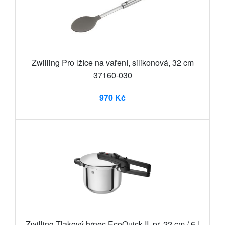
Zwilling Pro lžíce na vaření, silikonová, 32 cm
37160-030
970 Kč
Zwilling Tlakový hrnec EcoQuick II, pr. 22 cm / 6 l