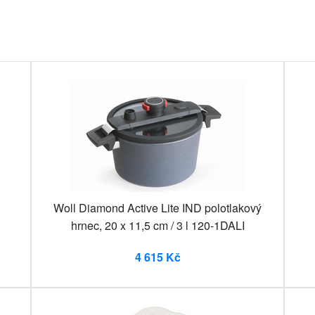
Woll Diamond Active Lite IND polotlakový
hrnec, 20 x 11,5 cm / 3 l 120-1DALI
4 615 Kč