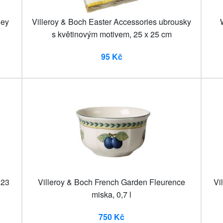
ney
Villeroy & Boch Easter Accessories ubrousky
s květinovým motivem, 25 x 25 cm
95 Kč
 23
Villeroy & Boch French Garden Fleurence
Vi
miska, 0,7 l
750 Kč