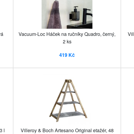
vá
Vacuum-Loc Háček na ručníky Quadro, černý,
Vi
2 ks
419 Kč
3 l
Villeroy & Boch Artesano Original etažér, 48