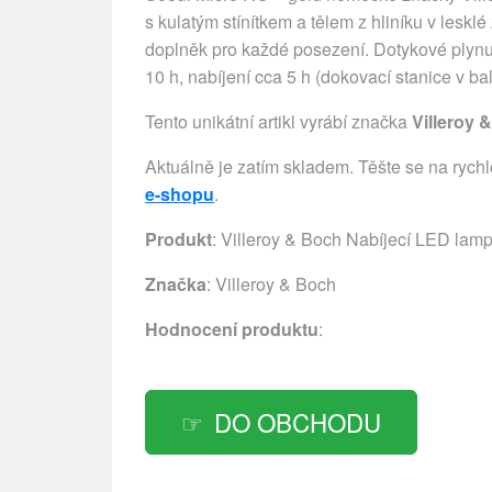
s kulatým stínítkem a tělem z hliníku v lesklé
doplněk pro každé posezení. Dotykové plynu
10 h, nabíjení cca 5 h (dokovací stanice v 
Tento unikátní artikl vyrábí značka
Villeroy 
Aktuálně je zatím skladem. Těšte se na rych
e-shopu
.
Produkt
: Villeroy & Boch Nabíjecí LED lampi
Značka
:
Villeroy & Boch
Hodnocení produktu
:
DO OBCHODU