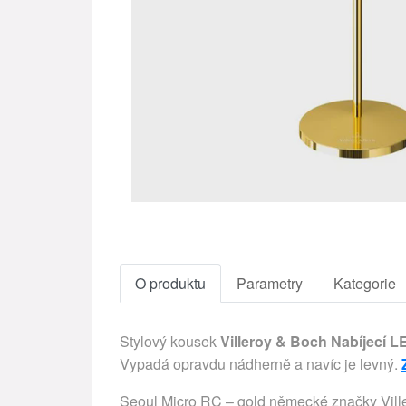
O produktu
Parametry
Kategorie
Stylový kousek
Villeroy & Boch Nabíjecí LE
Vypadá opravdu nádherně a navíc je levný.
Seoul Micro RC – gold německé značky Villero