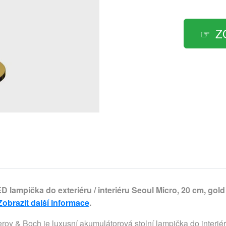
Z
D lampička do exteriéru / interiéru Seoul Micro, 20 cm, gold
Zobrazit další informace
.
y & Boch je luxusní akumulátorová stolní lampička do interiéru