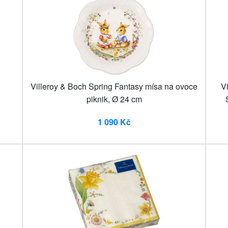
Villeroy & Boch Spring Fantasy mísa na ovoce
V
piknik, Ø 24 cm
1 090 Kč