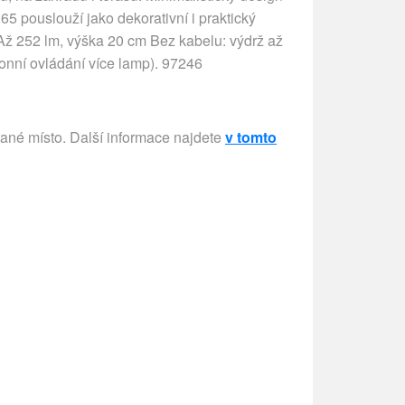
P65 pouslouží jako dekorativní i praktický
Až 252 lm, výška 20 cm Bez kabelu: výdrž až
ronní ovládání více lamp). 97246
rané místo. Další informace najdete
v tomto