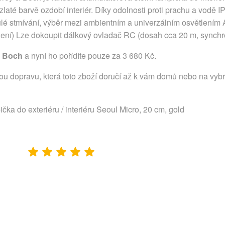
 zlaté barvě ozdobí interiér. Díky odolnosti proti prachu a vodě I
lé stmívání, výběr mezi ambientním a univerzálním osvětlením 
balení) Lze dokoupit dálkový ovladač RC (dosah cca 20 m, synch
& Boch
a nyní ho pořídíte pouze za 3 680 Kč.
lou dopravu, která toto zboží doručí až k vám domů nebo na vyb
čka do exteriéru / interiéru Seoul Micro, 20 cm, gold