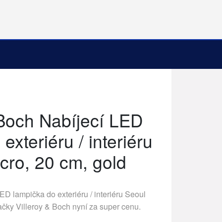
 Boch Nabíjecí LED
exteriéru / interiéru
cro, 20 cm, gold
ED lampička do exteriéru / interiéru Seoul
načky
Villeroy & Boch
nyní za super cenu.