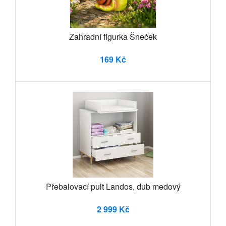
Zahradní figurka Šneček
169 Kč
Přebalovací pult Landos, dub medový
2 999 Kč