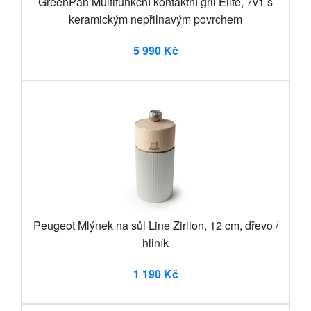
GreenPan Multifunkční kontaktní gril Elite, 7v1 s
keramickým nepřilnavým povrchem
5 990 Kč
Peugeot Mlýnek na sůl Line Zirlion, 12 cm, dřevo /
hliník
1 190 Kč