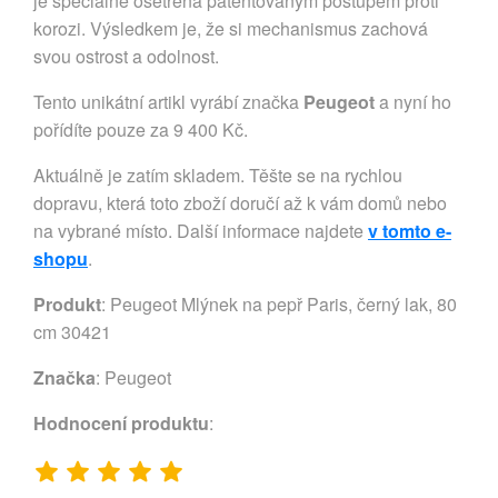
je speciálně ošetřena patentovaným postupem proti
korozi. Výsledkem je, že si mechanismus zachová
svou ostrost a odolnost.
Tento unikátní artikl vyrábí značka
Peugeot
a nyní ho
pořídíte pouze za 9 400 Kč.
Aktuálně je zatím skladem. Těšte se na rychlou
dopravu, která toto zboží doručí až k vám domů nebo
na vybrané místo. Další informace najdete
v tomto e-
shopu
.
Produkt
: Peugeot Mlýnek na pepř Paris, černý lak, 80
cm 30421
Značka
:
Peugeot
Hodnocení produktu
: