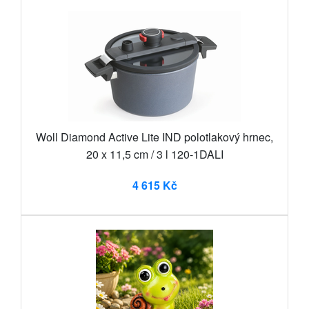
Woll Diamond Active Lite IND polotlakový hrnec,
20 x 11,5 cm / 3 l 120-1DALI
4 615 Kč