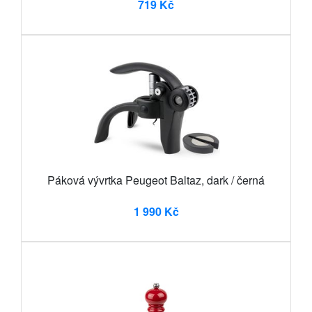
719 Kč
Páková vývrtka Peugeot Baltaz, dark / černá
1 990 Kč