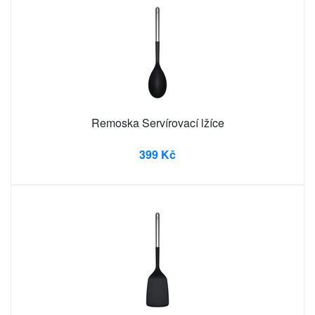
Remoska Servírovací lžíce
399 Kč