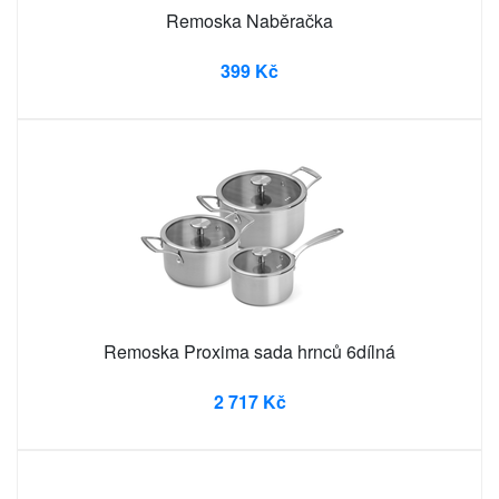
Remoska Naběračka
399 Kč
Remoska Proxima sada hrnců 6dílná
2 717 Kč