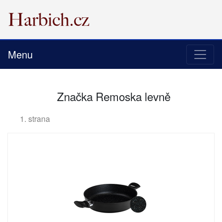
Menu
Značka Remoska levně
1. strana