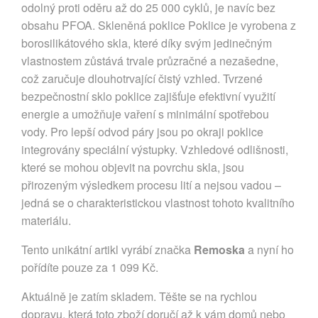
odolný proti oděru až do 25 000 cyklů, je navíc bez
obsahu PFOA. Skleněná poklice Poklice je vyrobena z
borosilikátového skla, které díky svým jedinečným
vlastnostem zůstává trvale průzračné a nezašedne,
což zaručuje dlouhotrvající čistý vzhled. Tvrzené
bezpečnostní sklo poklice zajišťuje efektivní využití
energie a umožňuje vaření s minimální spotřebou
vody. Pro lepší odvod páry jsou po okraji poklice
integrovány speciální výstupky. Vzhledové odlišnosti,
které se mohou objevit na povrchu skla, jsou
přirozeným výsledkem procesu lití a nejsou vadou –
jedná se o charakteristickou vlastnost tohoto kvalitního
materiálu.
Tento unikátní artikl vyrábí značka
Remoska
a nyní ho
pořídíte pouze za 1 099 Kč.
Aktuálně je zatím skladem. Těšte se na rychlou
dopravu, která toto zboží doručí až k vám domů nebo