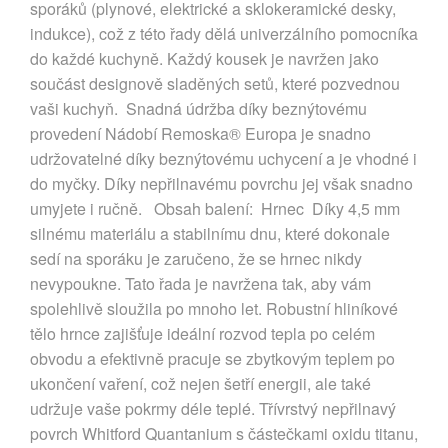
sporáků (plynové, elektrické a sklokeramické desky,
indukce), což z této řady dělá univerzálního pomocníka
do každé kuchyně. Každý kousek je navržen jako
součást designově sladěných setů, které pozvednou
vaši kuchyň. Snadná údržba díky beznýtovému
provedení Nádobí Remoska® Europa je snadno
udržovatelné díky beznýtovému uchycení a je vhodné i
do myčky. Díky nepřilnavému povrchu jej však snadno
umyjete i ručně. Obsah balení: Hrnec Díky 4,5 mm
silnému materiálu a stabilnímu dnu, které dokonale
sedí na sporáku je zaručeno, že se hrnec nikdy
nevypoukne. Tato řada je navržena tak, aby vám
spolehlivě sloužila po mnoho let. Robustní hliníkové
tělo hrnce zajišťuje ideální rozvod tepla po celém
obvodu a efektivně pracuje se zbytkovým teplem po
ukončení vaření, což nejen šetří energii, ale také
udržuje vaše pokrmy déle teplé. Třívrstvý nepřilnavý
povrch Whitford Quantanium s částečkami oxidu titanu,