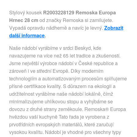
Stylový kousek
R2003228129 Remoska Europa
Hrnec 28 cm
od značky Remoska si zamilujete.
Vypadá opravdu nádherně a navíc je levný.
Zobrazit
další informace
.
Naše nádobí vyrábíme v srdci Beskyd, kde
navazujeme na více než 65 let tradice a zkušeností.
Jsme největší výrobce nádobí v České republice a
zároveň i ve střední Evropě. Díky moderním
technologiím a automatizovaným procesům splňujeme
přísné certifikace kvality. S důrazem na ekologii a
udržitelnost vyrábíme naše nádobí lokálně, čímž
minimalizujeme uhlíkovou stopu a vyhýbáme se
dovozu z druhé strany zeměkoule. Remoska® Europa
hvězdou vaší kuchyně Tato řada je vyrobena z
prvotřídních evropských materiálů, které zaručují
vysokou kvalitu. Nádobí je vhodné pro všechny typy