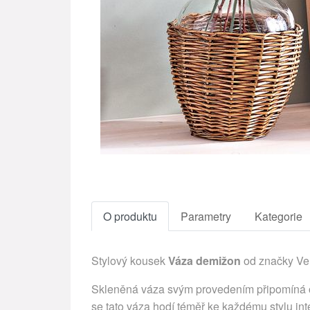
O produktu
Parametry
Kategorie
Stylový kousek
Váza demižon
od značky Vel
Skleněná váza svým provedením připomíná op
se tato váza hodí téměř ke každému stylu in