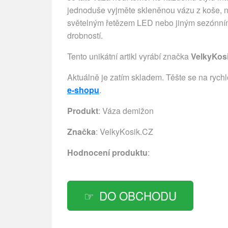
jednoduše vyjměte skleněnou vázu z koše, 
světelným řetězem LED nebo jiným sezónním 
drobností.
Tento unikátní artikl vyrábí značka
VelkyKos
Aktuálně je zatím skladem. Těšte se na rych
e-shopu
.
Produkt
: Váza demižon
Značka
:
VelkyKosik.CZ
Hodnocení produktu
:
DO OBCHODU