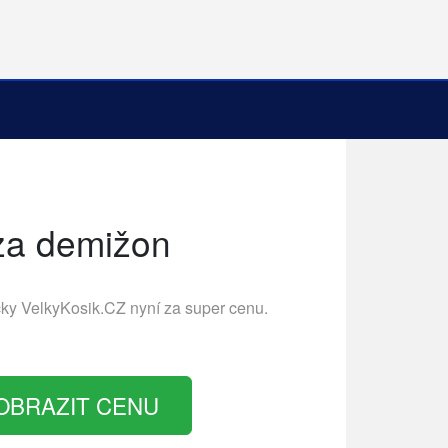
za demižon
čky
VelkyKosik.CZ
nyní za super cenu.
OBRAZIT CENU