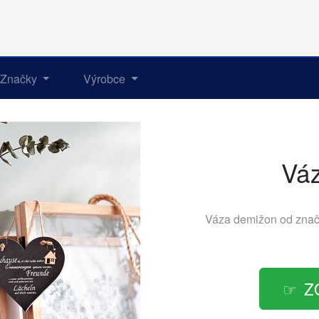
Značky
Výrobce
Vá
Váza demižon od zna
Z