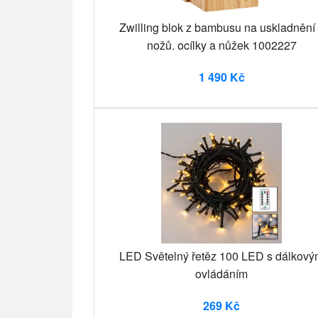
Zwilling blok z bambusu na uskladnění
nožů. ocílky a nůžek 1002227
1 490 Kč
LED Světelný řetěz 100 LED s dálkov
ovládáním
269 Kč