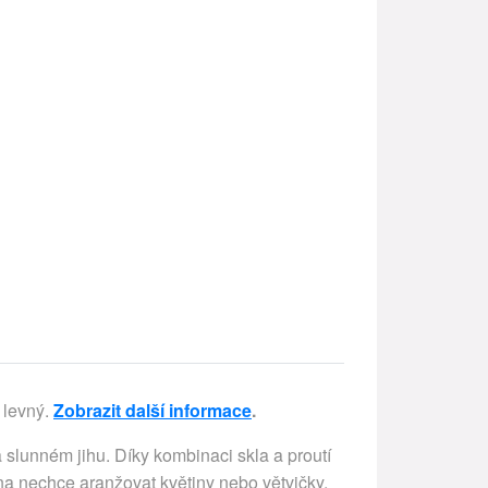
 levný.
Zobrazit další informace
.
lunném jihu. Díky kombinaci skla a proutí
na nechce aranžovat květiny nebo větvičky,