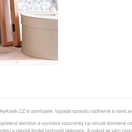
kyKosik.CZ si zamilujete. Vypadá opravdu nádherně a navíc je
letený demižon a vyvolává vzpomínky na minulé dovolené na s
teriéru a otevírá široké možnosti dekorace. A pokud se vám zrov