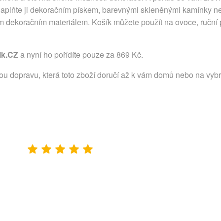
naplňte ji dekoračním pískem, barevnými skleněnými kamínky n
dekoračním materiálem. Košík můžete použít na ovoce, ruční p
ik.CZ
a nyní ho pořídíte pouze za 869 Kč.
lou dopravu, která toto zboží doručí až k vám domů nebo na vyb