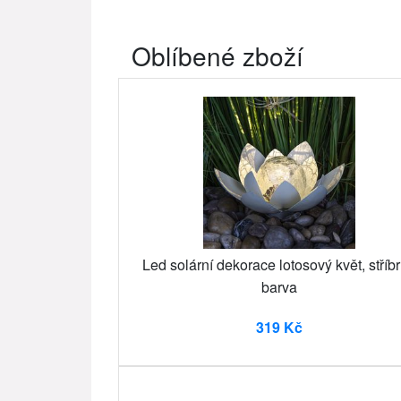
Oblíbené zboží
Led solární dekorace lotosový květ, stříb
barva
319 Kč