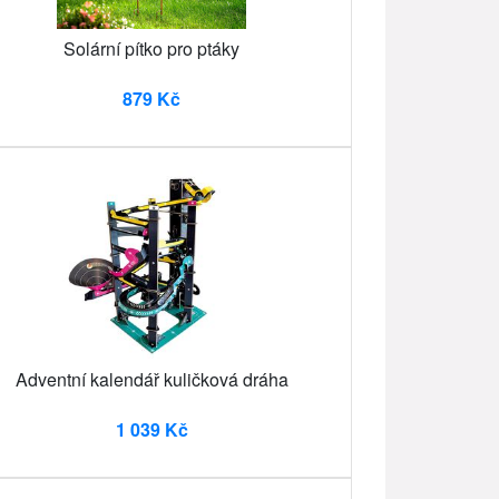
Solární pítko pro ptáky
879 Kč
Adventní kalendář kuličková dráha
1 039 Kč