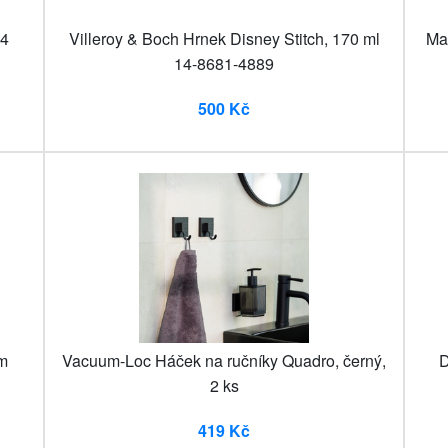
 4
Villeroy & Boch Hrnek Disney Stitch, 170 ml
Mar
14-8681-4889
500 Kč
ým
Vacuum-Loc Háček na ručníky Quadro, černý,
D
2 ks
419 Kč