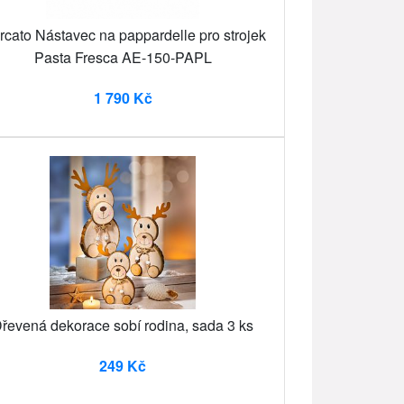
cato Nástavec na pappardelle pro strojek
Pasta Fresca AE-150-PAPL
1 790 Kč
řevená dekorace sobí rodina, sada 3 ks
249 Kč