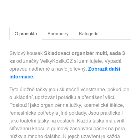
O produktu
Parametry
Kategorie
Stylový kousek
Skladovací organizér multi, sada 3
ks
od značky VelkyKosik.CZ si zamilujete. Vypadá
opravdu nádherně a navíc je levný.
Zobrazit další
informace
.
Tyto úložné tašky jsou skutečně všestranné, pokud jde
o ukládání, udržování pořádku a přenášení věcí.
Poslouží jako organizér na tužky, kosmetické štětce,
řemeslnické potřeby a jiné poklady. Jsou praktické i
jako toaletní tašky na cestách. Každá taška má uvnitř
síťovanou kapsu a gumový zasouvací pásek na pera,
nůžky a mnoho dalšího. K jejich uzavření je každá