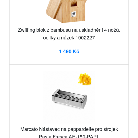
Zwilling blok z bambusu na uskladnění 4 nožů.
ocílky a nůžek 1002227
1 490 Kč
Marcato Nástavec na pappardelle pro strojek
Pasta Fresca AE-150-PAPL