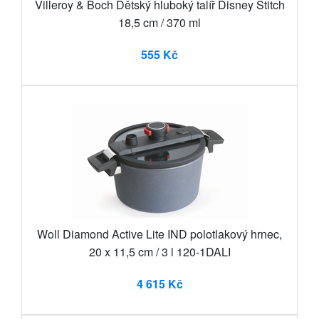
Villeroy & Boch Dětský hluboký talíř Disney Stitch
18,5 cm / 370 ml
555 Kč
Woll Diamond Active Lite IND polotlakový hrnec,
20 x 11,5 cm / 3 l 120-1DALI
4 615 Kč