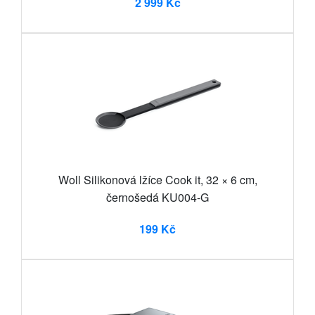
2 999 Kč
Woll Silikonová lžíce Cook it, 32 × 6 cm,
černošedá KU004-G
199 Kč