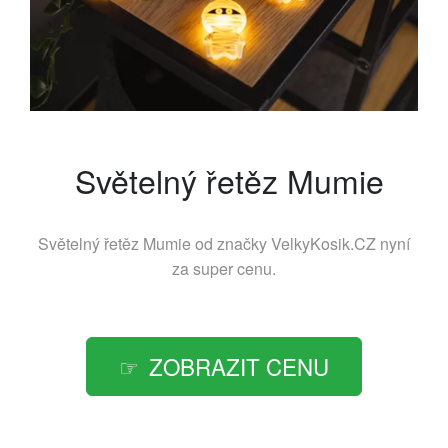
Světelný řetěz Mumie
Světelný řetěz Mumie od značky
VelkyKosik.CZ
nyní
za super cenu.
ZOBRAZIT CENU