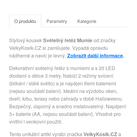
O produktu
Parametry
Kategorie
Stylový kousek
Světelný řetěz Mumie
od značky
VelkyKosik.CZ si zamilujete. Vypadá opravdu
nádherně a navíc je levný.
Zobrazit další informace
.
Dekorativní světelný řetěz s mumiemi a s 20 LED
diodami o délce 3 metry. Nabízí 2 režimy svícení
(blikání / stálé světlo) a je napájen třemi bateriemi
(nejsou součástí balení). Ideální na výzdobu oken,
dveří, krbu, terasy nebo zahrady v době Halloweenu.
Bezpečný, úsporný a snadno instalovatelný. Napájení:
3× baterie (AA, nejsou součástí balení). Vhodné pro
vnitřní i venkovní použití.
Tento unikátní artikl vyrábí značka
VelkyKosik.CZ
a