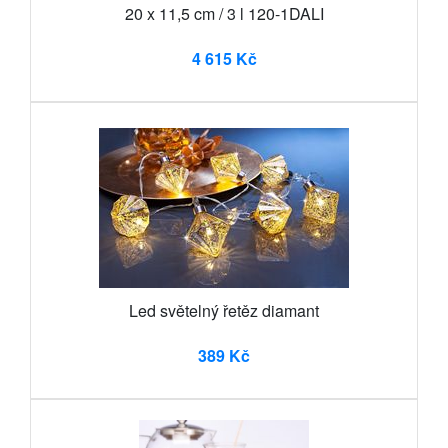
20 x 11,5 cm / 3 l 120-1DALI
4 615 Kč
Led světelný řetěz diamant
389 Kč